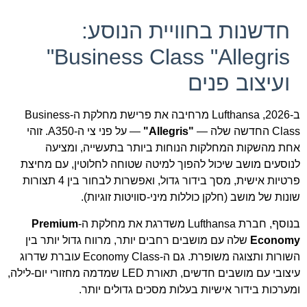
חדשנות בחוויית הנוסע:
Business Class "Allegris"
ועיצוב פנים
ב-2026, Lufthansa מרחיבה את פרישת מחלקת ה-Business
Class החדשה שלה —
"Allegris"
— על פני צי ה-A350. זוהי
אחת מהשקות המחלקות הנוחות ביותר בתעשייה, ומציעה
לנוסעים מושב שיכול להפוך למיטה שטוחה לחלוטין, עם מחיצת
פרטיות אישית, מסך בידור גדול, ואפשרות לבחור בין 4 תצורות
שונות של מושב (חלקן כוללות מיני-סוויטות זוגיות).
בנוסף, חברת Lufthansa משדרגת את מחלקת ה-
Premium
Economy
שלה עם מושבים רחבים יותר, מרווח גדול יותר בין
השורות ותצוגה משופרת. גם ה-Economy Class עוברת שדרוג
עיצובי עם מושבים חדשים, תאורת LED שמדמה מחזורי יום-לילה,
ומערכות בידור אישיות בעלות מסכים גדולים יותר.