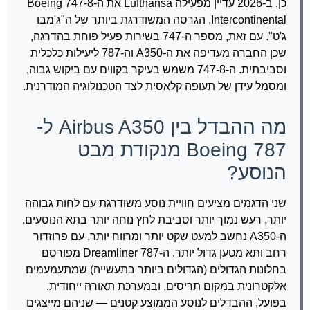
כן. ב-2026 עדיין מפעילה Lufthansa את ה-Boeing 747-8
Intercontinental, הגרסה המשודרגת ביותר של ה"ג'מבו
ג'ט". עם זאת, מספר ה-747 בשירות פעיל פוחת בהדרגה,
שכן החברה מעדיפה את ה-A350 וה-787 ליעילות כלכלית
וסביבתית. ה-747-8 משמש בעיקר בקווים עם ביקוש גבוה,
ומסמל עידן של תעופה קלאסית לצד הטכנולוגיה המודרנית.
מה ההבדל בין Airbus A350 ל-
Boeing 787 מנקודת מבט
הנוסע?
שני הדגמים מציעים חוויית נוסע משודרגת עם לחות גבוהה
יותר, רעש נמוך יותר וסביבת לחץ נוחה יותר בתא הנוסעים.
ה-A350 נחשב למעט שקט יותר ומרווח יותר, עם פרוזדור
רחב ותא מטען גדול יותר. ה-787 Dreamliner מפורסם
בחלונות הגדולים (הגדולים ביותר בתעשייה) שמתעמעמים
אלקטרונית במקום תריסים, ובמערכת תאורה ייחודית.
בפועל, ההבדלים לנוסע הממוצע קטנים — שניהם מייצגים