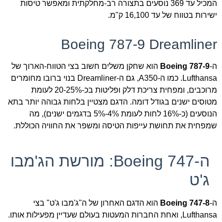
המכיל עד 369 נוסעים בתצורה רב-מחלקתית ומאפשר טיסות
ישירות בטווח של עד 16,100 ק"מ.
Boeing 787-9 Dreamliner
ה-
Boeing 787-9
הוא שחקן משלים חשוב בצי הטווח-הארוך של
Lufthansa. כמו ה-A350, גם ה-Dreamliner בנוי ברובו מחומרים
מרוכבים, ומפחית צריכת דלק ופליטות בכ-20-25% לעומת
מטוסים ישנים בגודל דומה. הדגם מצטיין בלחות גבוהה יותר בתא
הנוסעים (כ-16% לחות לעומת 4%-5% בדגמים ישנים), מה
שמפחית את תחושת עייפות הטיסה ומשפר את החוויה הכוללת.
ה-Boeing 747: מורשת הג'מבו
ג'ט
ה-
Boeing 747-8
הוא הדגם האחרון של ה"ג'מבו ג'ט" בצי
Lufthansa, ואחת החברות המעטות בעולם שעדיין מפעילות אותו.