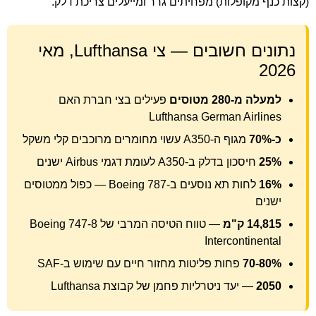
(קצות כנף מקופלות) מפחיתים גרר ומייעלים צריכת דלק.
נתונים חשובים — צי Lufthansa, מאי
2026
למעלה מ-280 מטוסים
פעילים בצי חברת האם
Lufthansa German Airlines
כ-70%
מגוף ה-A350 עשוי מחומרים מרוכבים קלי משקל
25%
חיסכון בדלק ב-A350 לעומת דגמי Airbus ישנים
16%
לחות תא נוסעים ב-Boeing 787 — כפול ממטוסים
ישנים
14,815 ק"מ
— טווח הטיסה המרבי של Boeing 747-8
Intercontinental
70-80%
פחות פליטות מחזור חיים עם שימוש ב-SAF
2050
— יעד ניטרליות פחמן של קבוצת Lufthansa