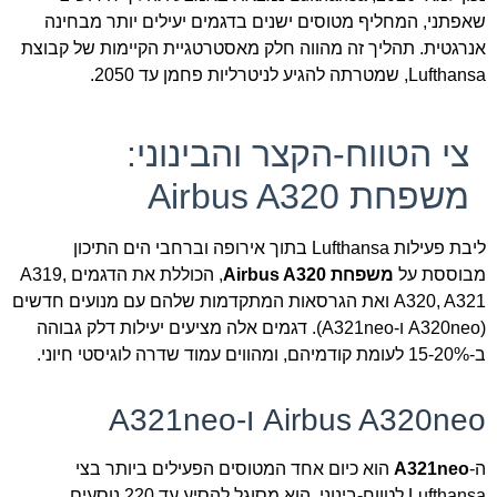
שאפתני, המחליף מטוסים ישנים בדגמים יעילים יותר מבחינה
אנרגטית. תהליך זה מהווה חלק מאסטרטגיית הקיימות של קבוצת
Lufthansa, שמטרתה להגיע לניטרליות פחמן עד 2050.
צי הטווח-הקצר והבינוני:
משפחת Airbus A320
ליבת פעילות Lufthansa בתוך אירופה וברחבי הים התיכון
מבוססת על
משפחת Airbus A320
, הכוללת את הדגמים A319,
A320, A321 ואת הגרסאות המתקדמות שלהם עם מנועים חדשים
(A320neo ו-A321neo). דגמים אלה מציעים יעילות דלק גבוהה
ב-15-20% לעומת קודמיהם, ומהווים עמוד שדרה לוגיסטי חיוני.
Airbus A320neo ו-A321neo
ה-
A321neo
הוא כיום אחד המטוסים הפעילים ביותר בצי
Lufthansa לטווח-בינוני. הוא מסוגל להסיע עד 220 נוסעים