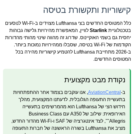
קישוריות ותקשורת בטיסה
כלל המטוסים החדשים בצי Lufthansa מצוידים ב-Wi-Fi לנוסעים
בטכנולוגיית
Starlink
לוויין, המאפשרת מהירויות גלישה גבוהות
יחסית גם בשמי האוקיינוס. שדרוג זה מהווה שינוי מהותי מהדורות
הקודמות של Wi-Fi בטיסה, שסבלו ממהירויות נמוכות ביותר.
ב-2026 מתחייבת Lufthansa להטמיע קישוריות מהירה בכל
המטוסים החדשים.
נקודת מבט מקצועית
ב-
AviationCentral
, אנו עוקבים בצמוד אחר ההתפתחויות
בתעשיית התעופה הגלובלית. לדעתנו המקצועית, מהלך
חידוש הצי של Lufthansa הוא מהמרשימים בתעשייה
האירופאית: שילוב של A350 עם Business Class
"Allegris", לצד אינטגרציה של SAF ו-Wi-Fi מהדור החדש,
מציב את Lufthansa בשורה הראשונה של חברות התעופה