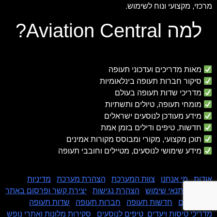
מרכזי, מקצועי ונוח לשימוש.
למה Aviation Central?
מאות מדריכים ועדכוני תעופה
סיקור חברות תעופה בינלאומיות
מדריכי שדות תעופה בעולם
מומחי תעופה, טיולים ותשתיות
מידע מעודכן לנוסעים ישראלים
חדשות, טיפים ודילים בזמן אמת
תוכן מקצועי, מקורי ומבוסס מקורות אמינים
מידע שימושי לנוסעים, מטיילים וחובבי תעופה
אודות
|
מי אנחנו
|
צוות המערכת
|
הצהרת מערכת
|
מדיניות
פרטיות
|
תנאי שימוש
|
הצהרת נגישות
|
יצירת קשר ופרסום באתר
|
המומחים
|
חדשות תעופה
|
חברות תעופה
|
שדות תעופה
|
מדריכי טיסות ויעדים
|
טיפים לנוסעים
|
סקירות מלונות ואתרי נופש