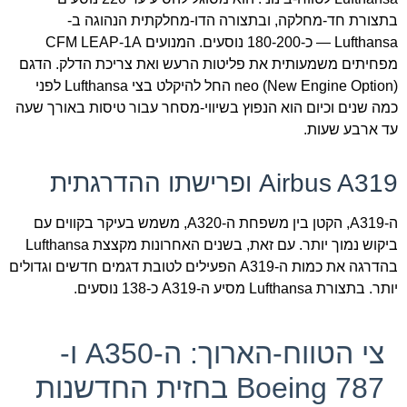
בתצורת חד-מחלקה, ובתצורה הדו-מחלקתית הנהוגה ב-
Lufthansa — כ-180-200 נוסעים. המנועים CFM LEAP-1A
מפחיתים משמעותית את פליטות הרעש ואת צריכת הדלק. הדגם
neo (New Engine Option) החל להיקלט בצי Lufthansa לפני
כמה שנים וכיום הוא הנפוץ בשיווי-מסחר עבור טיסות באורך שעה
עד ארבע שעות.
Airbus A319 ופרישתו ההדרגתית
ה-A319, הקטן בין משפחת ה-A320, משמש בעיקר בקווים עם
ביקוש נמוך יותר. עם זאת, בשנים האחרונות מקצצת Lufthansa
בהדרגה את כמות ה-A319 הפעילים לטובת דגמים חדשים וגדולים
יותר. בתצורת Lufthansa מסיע ה-A319 כ-138 נוסעים.
צי הטווח-הארוך: ה-A350 ו-
Boeing 787 בחזית החדשנות