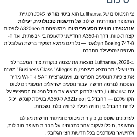
צי המטוסים של Lufthansa הוא ביטוי מוחשי לאסטרטגיית
התעופה המודרנית: שילוב של
חדשנות טכנולוגית
,
יעילות
אנרגטית
ו-
חוויית נוסע פרימיום
. ממשפחת ה-A320neo לטיסות
קצרות-טווח, דרך ה-A350 החדישני לתעופה בין-יבשתית, ועד ה-
Boeing 747-8 הקלאסי — כל דגם ממלא תפקיד ברשת הגלובלית
הענפה שמפעילה החברה.
ב-2026, Lufthansa מוצאת את עצמה בנקודת ציר: המעבר לצי
נקי ויעיל יותר נמצא בעיצומו, ה-Business Class "Allegris" משנה
את ציפיות הנוסעים הפרימיום, ואינטגרציית SAF ו-Wi-Fi מהיר
הופכות לנורמה חדשה. עבור נוסעים ישראלים המעוניינים לטוס
עם Lufthansa, כדאי לבדוק מראש את מודל המטוס הספציפי על
הקו שלכם — ההבדל בין A321neo ל-A350 בטיסת קונקשן יכול
להיות ההבדל בין חוויה רגילה לחוויה בלתי נשכחת.
לעדכונים שוטפים, ביקורות מטוסים וניתוחי חדשות מעולם
התעופה, תוכלו לעקוב אחר כתבותינו על חברות תעופה מובילות,
ולהישאר מעודכנים בכל חדשות הצי הגלובלי.