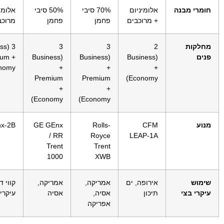
חומרי מבנה
אלומיניום
70% סיבי
50% סיבי
אלומי
+ מרוכבים
פחמן
פחמן
מרוכב
מחלקות
2
3
3
ess
פנים
(Business
(Business
(Business
ium +
nomy)
+
+
+
Premium
Premium
Economy)
+
+
Economy)
Economy)
מנוע
CFM
Rolls-
GE GEnx
x-2B
/ RR
Royce
LEAP-1A
Trent
Trent
1000
XWB
שימוש
אירופה, ים
אמריקה,
אמריקה,
קווי ד
עיקרי בצי
תיכון
אסיה,
אסיה
עיקרי
אפריקה