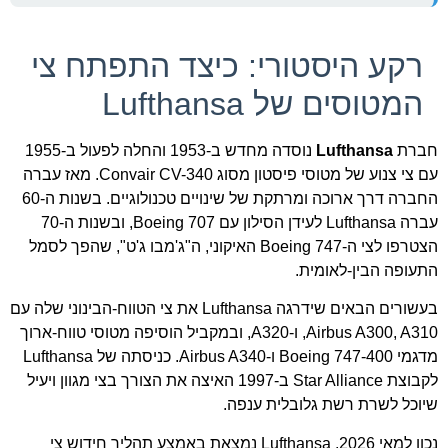
רקע היסטורי: כיצד התפתח צי
המטוסים של Lufthansa
חברת
Lufthansa
נוסדה מחדש ב-1953 והחלה לפעול ב-1955
עם צי צנוע של מטוסי פיסטון מסוג Convair CV-340. מאז עברה
החברה דרך ארוכה ומרתקת של שינויים טכנולוגיים. בשנות ה-60
עברה Lufthansa לעידן הסילון עם Boeing 707, ובשנות ה-70
הצטרפו לצי ה-Boeing 747 האיקוני, ה"ג'מבו ג'ט", שהפך לסמל
התעופה הבין-לאומית.
בעשורים הבאים שידרגה Lufthansa את צי הטווח-הבינוני שלה עם
Airbus A300, A310, ו-A320, ובמקביל הוסיפה מטוסי טווח-ארוך
מדגמי Boeing 747-400 ו-Airbus A340. כניסתה של Lufthansa
לקבוצת Star Alliance ב-1997 האיצה את הצורך בצי מגוון ויעיל
שיוכל לשרת רשת גלובלית ענפה.
נכון למאי 2026, Lufthansa נמצאת באמצע תהליך חידוש צי