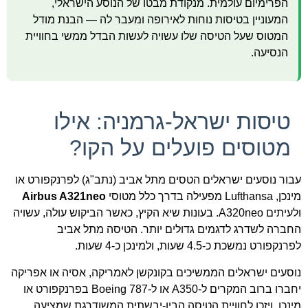
הפרימיום עולמית. מנקודת מבטו של הנוסע הישראלי,
המעוניין בטיסות נוחות לאירופה ומעבר לה — הבנת מודל
המטוס שעל הטיסה שלו עשויה לעשות הבדל ממשי בחוויית
הנסיעה.
טיסות ישראל-גרמניה: אילו
מטוסים פועלים על הקו?
עבור נוסעים ישראלים הטסים מתל אביב (נתב"ג) לפרנקפורט או
מינכן, Lufthansa מפעילה בדרך כלל מטוסי
Airbus A321neo
ולעיתים A320neo. בעונות שיא הקיץ, כאשר הביקוש עולה, עשויה
החברה לשדרג לדגמים גדולים יותר. הטיסה מתל אביב
לפרנקפורט נמשכת כ-4.5 שעות, ולמינכן כ-4 שעות.
נוסעים ישראלים הממשיכים בקונקשן לאמריקה, אסיה או אפריקה
יחברו ברוב המקרים ל-A350 או ל-Boeing 787 בפרנקפורט או
מינכן, ויזכו לחוויית הטיסה הבין-יבשתית המשודרגת שמציעה