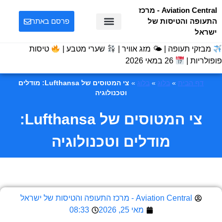
Aviation Central - מרכז
התעופה והטיסות של
פרסם באתר
ישראל
מבזקי תעופה | 🌤 מזג אוויר |
שערי מטבע |
טיסות
פופולריות |
26 במאי 2026
דף הבית
»
בלוג
»
בלוג
»
צי המטוסים של Lufthansa: מודלים
וטכנולוגיה
צי המטוסים של Lufthansa:
מודלים וטכנולוגיה
Aviation Central - מרכז התעופה והטיסות של ישראל
מאי 25, 2026
08:33