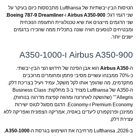
הטיסות הבין-יבשתיות של Lufthansa מתבססות כיום בעיקר על
שני דגמי דגל:
Airbus A350-900
ו-
Boeing 787-9 Dreamliner
.
שני הדגמים מייצגים את שיא טכנולוגיית התעופה הנוכחית
ומבטיחים לנוסעים חוויה שונה בתכלית ממה שהכירו בדגמים
ישנים יותר.
Airbus A350-900 ו-A350-1000
ה-
Airbus A350
הוא אבן הפינה של חידוש הצי הבין-יבשתי.
כ-70% ממבנהו עשויים מסיבי פחמן ומחומרים מרוכבים
מתקדמים, מה שהופך אותו לקל משקל, עמיד ויעיל בצריכת דלק.
ה-A350 של Lufthansa מצויד ב-3 מחלקות: Business Class
"Allegris" (שהושקה לאחרונה ומהווה קפיצת מדרגה בנוחות),
Premium Economy ו-Economy. הדגם מסוגל לטוס ישירות
ממינכן ופרנקפורט ליעדים באסיה, אמריקה הצפונית ואפריקה ללא
עצירת דלק.
ב-2026, Lufthansa מרחיבה את השימוש בגרסת ה-
A350-1000
,