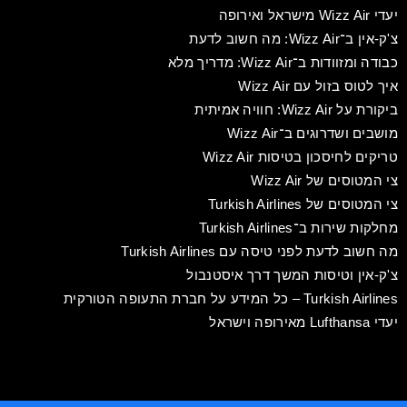
יעדי Wizz Air מישראל ואירופה
צ'ק-אין ב־Wizz Air: מה חשוב לדעת
כבודה ומזוודות ב־Wizz Air: מדריך מלא
איך לטוס בזול עם Wizz Air
ביקורת על Wizz Air: חוויה אמיתית
מושבים ושדרוגים ב־Wizz Air
טריקים לחיסכון בטיסות Wizz Air
צי המטוסים של Wizz Air
צי המטוסים של Turkish Airlines
מחלקות שירות ב־Turkish Airlines
מה חשוב לדעת לפני טיסה עם Turkish Airlines
צ'ק-אין וטיסות המשך דרך איסטנבול
Turkish Airlines – כל המידע על חברת התעופה הטורקית
יעדי Lufthansa מאירופה וישראל