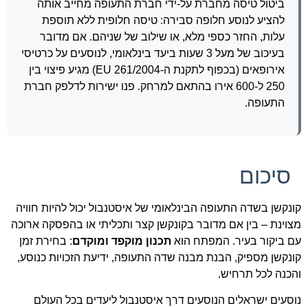
ביטול טיסה מחברת על-ידי חברת התעופה מחייב אותה
להציע לנוסע חלופה סבירה: טיסה חלופית ללא תוספת
עלות, החזר כספי מלא, או שילוב של שניהם. אם מדובר
בעיכוב של מעל 3 שעות ביעד בינלאומי, לנוסעים על כרטיסי
אירופאים (בכפוף לתקנת ה-EU 261/2004) מגיע פיצוי בין
250 ל-600 אירו בהתאם למרחק. פנו ישירות לדלפק חברת
התעופה.
סיכום
קונקשן בשדה התעופה הבינלאומי של איסטנבול יכול להיות חוויה
מצוינת – בין אם מדובר בקונקשן קצר ותכליתי או בהפסקה ארוכה
עם ביקור בעיר. המפתח הוא
תכנון מוקפד ומוקדם
: בחירת זמן
קונקשן מספיק, הבנת מבנה שדה התעופה, ידיעת הזכויות כנוסע,
והכנה לכל תרחיש.
נוסעים ישראלים הנוסעים דרך איסטנבול ליעדים בכל העולם