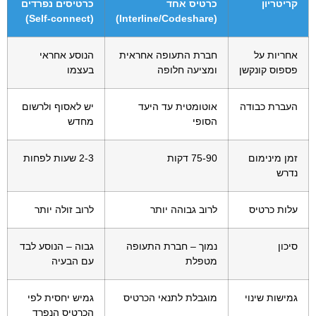
קריטריון
כרטיס אחד
כרטיסים נפרדים
(Self-connect)
(Interline/Codeshare)
אחריות על
חברת התעופה אחראית
הנוסע אחראי
פספוס קונקשן
ומציעה חלופה
בעצמו
העברת כבודה
אוטומטית עד היעד
יש לאסוף ולרשום
הסופי
מחדש
זמן מינימום
75-90 דקות
2-3 שעות לפחות
נדרש
עלות כרטיס
לרוב גבוהה יותר
לרוב זולה יותר
סיכון
נמוך – חברת התעופה
גבוה – הנוסע לבד
מטפלת
עם הבעיה
גמישות שינוי
מוגבלת לתנאי הכרטיס
גמיש יחסית לפי
הכרטיס הנפרד