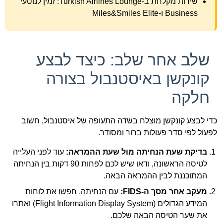
שירות מקלחת ב-Turkish Airlines Lounge: זמין לנוסעי
Business ו-Miles&Smiles Elite
שלב אחר שלב: כיצד לבצע
קונקשן באיסטנבול בצורה
חלקה
כדי לבצע קונקשן מוצלח בשדה התעופה של איסטנבול, חשוב
לפעול לפי סדר פעולות ברור ומסודר.
בדיקת שעת הנחיתה מול שעת ההמראה:
עוד לפני העלייה
לטיסה הראשונה, ודאו שיש לכם לפחות 90 דקות בין הנחיתה
המתוכננת לבין ההמראה הבאה.
מעקב אחר מסך ה-FIDS:
עם הנחיתה, חפשו את לוחות
המידע הגדולים (Flight Information Display System) ואתרו
את שער הטיסה הבאה שלכם.