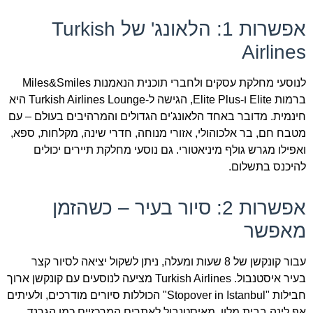
אפשרות 1: הלאונג' של Turkish
Airlines
לנוסעי מחלקת עסקים ולחברי תוכנית הנאמנות Miles&Smiles
ברמות Elite ו-Elite Plus, הגישה ל-Turkish Airlines Lounge היא
חינמית. מדובר באחד הלאונג'ים הגדולים והמרהיבים בעולם – עם
מטבח חם, בר אלכוהולי, אזורי מנוחה, חדרי שינה, מקלחות, ספא,
ואפילו מגרש גולף מיניאטורי. גם נוסעי מחלקת תיירים יכולים
להיכנס בתשלום.
אפשרות 2: סיור בעיר – כשהזמן
מאפשר
עבור קונקשן של 8 שעות ומעלה, ניתן לשקול יציאה לסיור קצר
בעיר איסטנבול. Turkish Airlines מציעה לנוסעים עם קונקשן ארוך
חבילות "Stopover in Istanbul" הכוללות סיורים מודרכים, ולעיתים
אף לינה בבית מלון. מאיסטנבול לאתרים המרכזיים כמו הגרנד