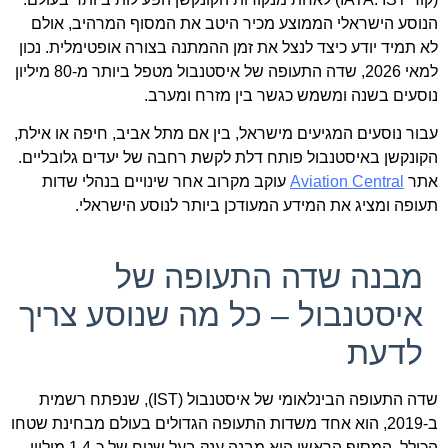
הנוסע הישראלי הממוצע מכיר היטב את המסוף המרהיב, אולם
לא תמיד יודע כיצד לנצל את זמן ההמתנה בצורה אופטימלית. נכון
למאי 2026, שדה התעופה של איסטנבול מטפל ביותר מ-80 מיליון
נוסעים בשנה ומשמש כגשר בין מזרח ומערב.
עבור נוסעים המגיעים מישראל, בין אם מתל אביב, חיפה או אילת,
הקונקשן באיסטנבול פותח דלת לקשת רחבה של יעדים גלובליים.
אתר
Aviation Central
עוקב מקרוב אחר שינויים בנהלי שדות
תעופה ומציג את המידע המעודכן ביותר לנוסע הישראלי.
מבנה שדה התעופה של
איסטנבול – כל מה שנוסע צריך
לדעת
שדה התעופה הבינלאומי של איסטנבול (IST), שנפתח רשמית
ב-2019, הוא אחד משדות התעופה הגדולים בעולם מבחינת שטחו
הכולל. המסוף הראשי הוא מבנה ענק בעל שטח של כ-1.4 מיליון