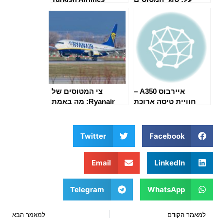
והיכולות
איירבוס A350 –
צי המטוסים של
חוויית טיסה ארוכת
Ryanair: מה באמת
טווח
טסים איתו
Twitter
Facebook
Email
LinkedIn
Telegram
WhatsApp
למאמר הקודם
למאמר הבא