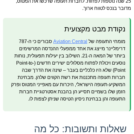
25 שנה נוספות לפחות. לחברות תעופה שרכשו את המטוס,
מדובר בנכס לטווח ארוך.
נקודת מבט מקצועית
מומחי התעופה של
Aviation Central
סבורים כי ה-787
דרימליינר מייצג את אחד ממפעלי ההנדסה המרשימים
ביותר של המאה ה-21. השילוב בין יעילות תפעולית, נוחות
נוסעים ויכולת לפתוח מסלולים ישירים חדשים (Point-to-
Point) שלא היו כלכליים בעבר – שינה את הדרך שבה
חברות תעופה מתכננות את רשת הקווים שלהן. מבחינת
המשקיע-תעופה הישראלי, היכרות עם מאפייני המטוס ופרק
הזמן שלו בשמיים תסייע הן בהבנת אסטרטגיית חברות
התעופה והן בבחינת ניסיון הטיסה שניתן לצפות לו.
שאלות ותשובות: כל מה