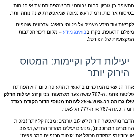
התעופה בן-גוריון, לחות גבוהה יותר שמפחיתה את אי הנוחות
בטיסות ארוכות, ורמת רעש נמוכה שמאפשרת שינה נוחה יותר.
לקריאת עוד מידע מעמיק על מטוסי בואינג ועדכונים שוטפים
מעולם התעופה, בקרו ב
בואינג מידע
– מקום ריכוז הכתבות
המקצועיות של הפורטל.
יעילות דלק וקיימות: המטוס
הירוק יותר
אחד הנושאים המרכזיים בתעשיית התעופה כיום הוא הפחתת
פליטות פחמן. ה-787 עושה צעד משמעותי בכיוון זה:
יעילות הדלק
שלו גבוהה בכ-20%-25% לעומת מטוסי הדור הקודם
בגודל
דומה, כמו ה-767 או ה-777 הקלאסי.
הדבר מתאפשר הודות לשילוב גורמים: מבנה קל יותר (בזכות
החומרים המרוכבים), מנועים יעילים מהדור החדש, ועיצוב
אווירודינמי מתקדם הכולל את "קצוות הכנפיים המכופפים"