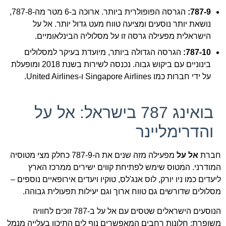
787-9:
הגרסה הפופולרית ביותר. ארוכה ב-6 מטר מה-787-8,
נושאת יותר נוסעים ומציעה טווח מעט גדול יותר. אל על
הישראלית מפעילה גרסה זו על מסלוליה הבינלאומיים.
787-10:
הגרסה הגדולה ביותר, מיועדת בעיקר למסלולים
בינוניים עם ביקוש גבוה. נכנסה לשירות בשנת 2018 ומופעלת
על ידי חברות כמו Singapore Airlines ו-United Airlines.
בואינג 787 בישראל: אל על
והדרימליינר
חברת
אל על
מפעילה מזה שנים את ה-787-9 כחלק מצי מטוסיה
המודרני. המטוס שימש לפתיחת קווים ישירים ממרכז הארץ
ליעדים כמו ניו יורק, לוס אנג'לס, טוקיו ויעדים אירופאיים נוספים –
מסלולים שדורשים גם טווח ארוך וגם יעילות תפעולית גבוהה.
הנוסעים הישראלים שטסים עם אל על ב-787 זוכים לחוויה
משופרת: חלונות רחבים המאפשרים נוף לים התיכון בעלייה מנמל