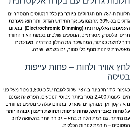
חלונות גדולים עם בקרה אלקטרונית
חלונות ה-787 הם ה
גדולים ביותר
בין כלל המטוסים המסחריים –
גדולים בכ-30% מהממוצע. אך החידוש הגדול יותר הוא
מערכת
העמעום האלקטרונית (Electrochromic Dimming)
: במקום
תריסי פלסטיק מסורתיים, הנוסעים שולטים בכמות האור החודר
דרך לחיצת כפתור, המחשיכה את החלון בהדרגה. מערכת זו
מאפשרת ליהנות מנוף בלי סנוור, גם בשמש ישירה.
לחץ אוויר ולחות – פחות עייפות
בטיסה
כאמור, לחץ הקבינה ב-787 שקול לגובה של כ-1,800 מטר מעל פני
הים, לעומת 2,400 מטר ביותר מטוסי הנוסעים. הפרש זה אמנם
נראה קטן, אך ממחקרים שנערכו בתחום עולה כי נוסעים מדווחים
על
פחות כאבי ראש, פחות עייפות ותחושת ריענון גבוהה יותר
עם נחיתה. גם רמת הלחות בתא – גבוהה יותר בהשוואה לרוב
המטוסים – תורמת לנוחות הכללית.