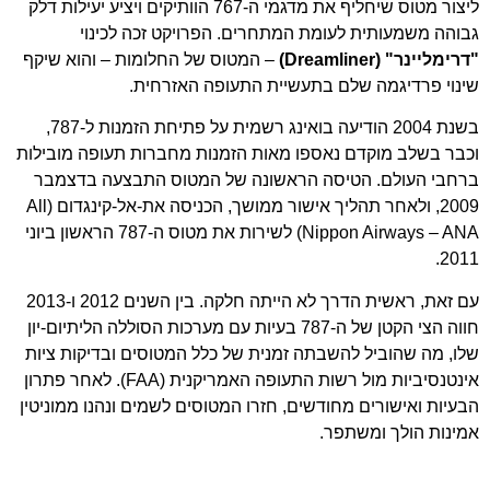
ליצור מטוס שיחליף את מדגמי ה-767 הוותיקים ויציע יעילות דלק
גבוהה משמעותית לעומת המתחרים. הפרויקט זכה לכינוי
"דרימליינר" (Dreamliner)
– המטוס של החלומות – והוא שיקף
שינוי פרדיגמה שלם בתעשיית התעופה האזרחית.
בשנת 2004 הודיעה בואינג רשמית על פתיחת הזמנות ל-787,
וכבר בשלב מוקדם נאספו מאות הזמנות מחברות תעופה מובילות
ברחבי העולם. הטיסה הראשונה של המטוס התבצעה בדצמבר
2009, ולאחר תהליך אישור ממושך, הכניסה את-אל-קינגדום (All
Nippon Airways – ANA) לשירות את מטוס ה-787 הראשון ביוני
2011.
עם זאת, ראשית הדרך לא הייתה חלקה. בין השנים 2012 ו-2013
חווה הצי הקטן של ה-787 בעיות עם מערכות הסוללה הליתיום-יון
שלו, מה שהוביל להשבתה זמנית של כלל המטוסים ובדיקות ציות
אינטנסיביות מול רשות התעופה האמריקנית (FAA). לאחר פתרון
הבעיות ואישורים מחודשים, חזרו המטוסים לשמים ונהנו ממוניטין
אמינות הולך ומשתפר.