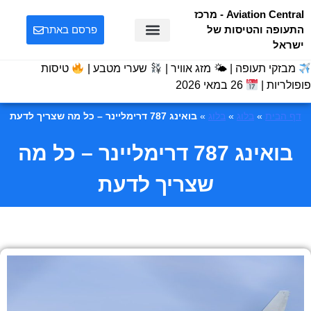
Aviation Central - מרכז
התעופה והטיסות של
פרסם באתר
ישראל
מבזקי תעופה | 🌤 מזג אוויר |
שערי מטבע |
טיסות
פופולריות |
26 במאי 2026
דף הבית
»
בלוג
»
בלוג
»
בואינג 787 דרימליינר – כל מה שצריך לדעת
בואינג 787 דרימליינר – כל מה
שצריך לדעת