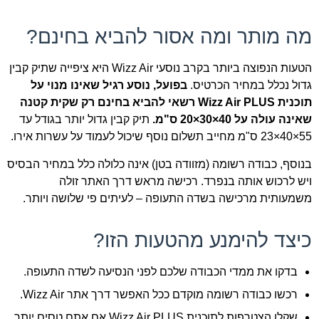
מה מותר ומה אסור להביא בחינם?
הטעות הנפוצה ביותר בקרב נוסעי Wizz Air היא ציפייה שתיק קבין
גדול נכלל במחיר הכרטיס.
בפועל, נוסע רגיל שאינו מנוי על
תוכנית Wizz Air PLUS רשאי להביא בחינם רק שקית קטנה
שאינה עולה על 40×30×20 ס"מ.
תיק קבין גדול יותר בגודל עד
55×40×23 ס"מ מחייב תשלום נוסף שיכול לעמוד על עשרות אירו.
בנוסף, כבודה רשומה (מזוודה בטן) אינה כלולה כלל במחיר הבסיס
ויש לרכוש אותה בנפרד. רכישה מראש דרך האתר זולה
משמעותית מרכישה בשדה התעופה – לעיתים פי שלושה ויותר.
כיצד להימנע מהטעות הזו?
בדקו את ממדי הכבודה שלכם לפני הנסיעה לשדה התעופה.
רכשו כבודה רשומה מוקדם ככל האפשר דרך אתר Wizz Air.
שקלו הצטרפות לתוכנית Wizz Air PLUS אם אתם טסים יותר