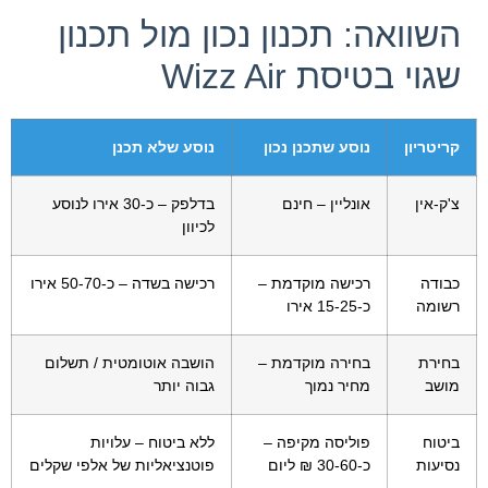
השוואה: תכנון נכון מול תכנון
שגוי בטיסת Wizz Air
קריטריון
נוסע שתכנן נכון
נוסע שלא תכנן
צ'ק-אין
אונליין – חינם
בדלפק – כ-30 אירו לנוסע
לכיוון
כבודה
רכישה מוקדמת –
רכישה בשדה – כ-50-70 אירו
רשומה
כ-15-25 אירו
בחירת
בחירה מוקדמת –
הושבה אוטומטית / תשלום
מושב
מחיר נמוך
גבוה יותר
ביטוח
פוליסה מקיפה –
ללא ביטוח – עלויות
נסיעות
כ-30-60 ₪ ליום
פוטנציאליות של אלפי שקלים