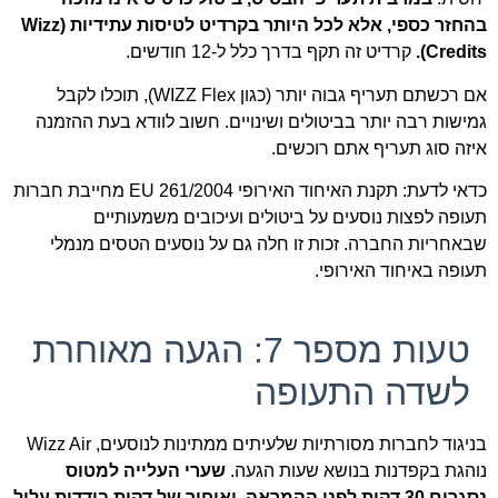
בהחזר כספי, אלא לכל היותר בקרדיט לטיסות עתידיות (Wizz
Credits).
קרדיט זה תקף בדרך כלל ל-12 חודשים.
אם רכשתם תעריף גבוה יותר (כגון WIZZ Flex), תוכלו לקבל
גמישות רבה יותר בביטולים ושינויים. חשוב לוודא בעת ההזמנה
איזה סוג תעריף אתם רוכשים.
כדאי לדעת: תקנת האיחוד האירופי EU 261/2004 מחייבת חברות
תעופה לפצות נוסעים על ביטולים ועיכובים משמעותיים
שבאחריות החברה. זכות זו חלה גם על נוסעים הטסים מנמלי
תעופה באיחוד האירופי.
טעות מספר 7: הגעה מאוחרת
לשדה התעופה
בניגוד לחברות מסורתיות שלעיתים ממתינות לנוסעים, Wizz Air
נוהגת בקפדנות בנושא שעות הגעה.
שערי העלייה למטוס
נסגרים 30 דקות לפני ההמראה, ואיחור של דקות בודדות עלול