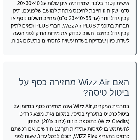
אישית קטנה בלבד, שמידותיה אינן עולות על 40×30×20
ס"מ. שקית זו חייבת להיכנס מתחת למושב שלפניכם. תיק
קבין גדול יותר (עד 55×40×23 ס"מ) מחייב תשלום נוסף או
חברות בתוכנית Wizz Air PLUS. חברי PLUS זכאים לתיק
קבין גדול בחינם. חשוב לבדוק את מידות התיק לפני הגעה
לשדה, כיוון שבדיקה בשדה עשויה להסתיים בתשלום גבוה.
האם Wizz Air מחזירה כסף על
ביטול טיסה?
במרבית המקרים, Wizz Air אינה מחזירה כסף במזומן על
ביטול כרטיס בתעריף בסיסי. במקום זאת, מוצע קרדיט
(Wizz Credits) בתוספת בונוס (לרוב 20%), שניתן
להשתמש בו לטיסות עתידיות תוך 12 חודשים. אם רכשתם
כרטיס בתעריף WIZZ Flex, תוכלו לבטל עד 3 שעות לפני