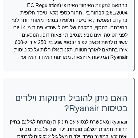
בהתאם לתקנות האיחוד האירופי (EC Regulation
261/2004) לבחור בין: החזר כספי מלא, טיסה חלופית
בהקדם האפשרי, או טיסה חלופית במועד מאוחר יותר לפי
בחירתם. בנוסף, במקרה של ביטול שנודע פחות מ-14 יום
לפני הטיסה ואינו נובע מנסיבות יוצאות דופן, הנוסעים
עשויים להיות זכאים לפיצוי כספי שנע בין 250 אירו ל-600
אירו בהתאם לאורך הטווח. תקנות אלו חלות על כל טיסות
Ryanair המגיעות או יוצאות ממדינות האיחוד האירופי.
האם ניתן להוביל תינוקות וילדים
בטיסות Ryanair?
Ryanair מאפשרת לנסוע עם תינוקות (מתחת לגיל 2) בחיק
ההורה תמורת תשלום מופחת. ילד ישב על ברכי מבוגר
ואינו זכאי למושב נפרד. ילדים מעל גיל 2 זקוקים לכרטיס