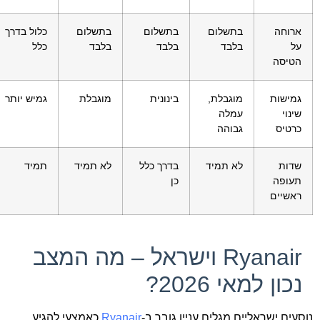
ארוחה
בתשלום
בתשלום
בתשלום
כלול בדרך
על
בלבד
בלבד
בלבד
כלל
הטיסה
גמישות
מוגבלת,
בינונית
מוגבלת
גמיש יותר
שינוי
עמלה
כרטיס
גבוהה
שדות
לא תמיד
בדרך כלל
לא תמיד
תמיד
תעופה
כן
ראשיים
Ryanair וישראל – מה המצב
נכון למאי 2026?
נוסעים ישראליים מגלים עניין גובר ב-
Ryanair
כאמצעי להגיע