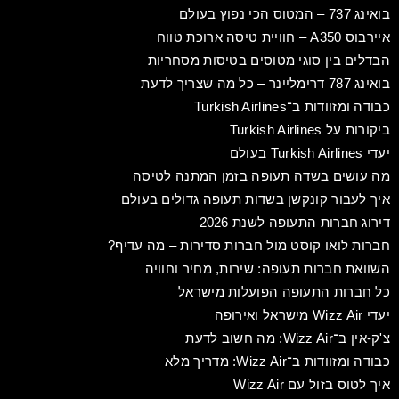
בואינג 737 – המטוס הכי נפוץ בעולם
איירבוס A350 – חוויית טיסה ארוכת טווח
הבדלים בין סוגי מטוסים בטיסות מסחריות
בואינג 787 דרימליינר – כל מה שצריך לדעת
כבודה ומזוודות ב־Turkish Airlines
ביקורות על Turkish Airlines
יעדי Turkish Airlines בעולם
מה עושים בשדה תעופה בזמן המתנה לטיסה
איך לעבור קונקשן בשדות תעופה גדולים בעולם
דירוג חברות התעופה לשנת 2026
חברות לואו קוסט מול חברות סדירות – מה עדיף?
השוואת חברות תעופה: שירות, מחיר וחוויה
כל חברות התעופה הפועלות מישראל
יעדי Wizz Air מישראל ואירופה
צ'ק-אין ב־Wizz Air: מה חשוב לדעת
כבודה ומזוודות ב־Wizz Air: מדריך מלא
איך לטוס בזול עם Wizz Air