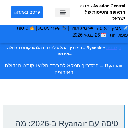
Aviation Central - מרכז
התעופה והטיסות של
פרסם באתר
ישראל
מבזקי תעופה | 🌤 מזג אוויר |
שערי מטבע |
טיסות
פופולריות |
26 במאי 2026
דף הבית
»
Ryanair – המדריך המלא לחברת הלואו קוסט הגדולה
באירופה
Ryanair – המדריך המלא לחברת הלואו קוסט הגדולה
באירופה
טיסה עם Ryanair ב-2026: מה