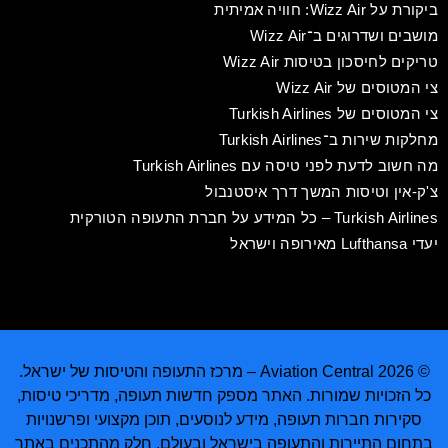
ביקורת על Wizz Air: חוויה אמיתית
מושבים ושדרוגים ב־Wizz Air
טריקים לחיסכון בטיסות Wizz Air
צי המטוסים של Wizz Air
צי המטוסים של Turkish Airlines
מחלקות שירות ב־Turkish Airlines
מה חשוב לדעת לפני טיסה עם Turkish Airlines
צ'ק-אין וטיסות המשך דרך איסטנבול
Turkish Airlines – כל המידע על חברת התעופה הטורקית
יעדי Lufthansa מאירופה וישראל
© 2026 Aviation Central – מרכז התעופה והטיסות של ישראל.
כל הזכויות שמורות. האתר מספק חדשות תעופה, מדריכי טיסות,
סקירות חברות תעופה, מידע לנוסעים, תוכן מקצועי ופרשנויות
בתחום התיירות והתעופה בישראל ובעולם. חלק מהתכנים באתר