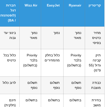
קריטריון
Ryanair
EasyJet
Wizz Air
חברות
דגל
(לופטהנזה
/ BA)
מחיר
נמוך
נמוך
נמוך
בינוני עד
כרטיס
מאוד
מאוד
גבוה
בסיסי
תיק
Priority
כלול בחלק
Priority
כלול בכל
קבינה
בלבד
מהמחירים
בלבד
כרטיס
גדול (55
(בתשלום)
(בתשלום)
ס"מ)
כבודה
תשלום
תשלום
תשלום
לרוב כלול
מוצבת
נוסף
נוסף
נוסף
בחירת
בתשלום
בתשלום
בתשלום
חינם
מושב
(חלקית)