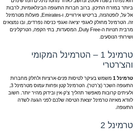
הוא נפתח בשנת 2004 ונחשב לאחד מהטרמינלים המרשימים
ביותר במזרח התיכון. ברוב חברות התעופה הבינלאומיות, לרבות
אל על, לופטהנזה, בריטיש אירווייס, ו-Emirates, פועלות מטרמינל
זה. הטרמינל מחולק לאגפי יציאה ואגפי כניסה נפרדים, ובו נמצאים
מרבית חנויות ה-Duty Free, המסעדות, בתי הקפה, הטרקלינים
ושירותי הנוסעים.
טרמינל 1 – הטרמינל המקומי
והצ'רטרי
טרמינל 1
משמש בעיקר לטיסות פנים-ארציות ולחלק מחברות
התעופה השכר (צ'רטר). הטרמינל קטן ופחות עמוס מטרמינל 3,
ולעיתים קרובות מאפשר תהליך צ'ק-אין ובידוק מהיר יותר. חשוב
לוודא מאיזה טרמינל יוצאת הטיסה שלכם לפני הגעה לשדה
התעופה.
טרמינל 2