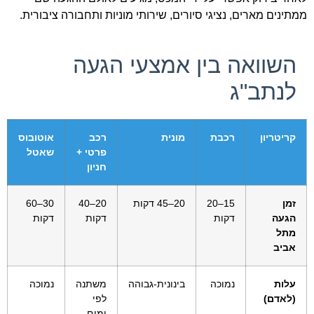
ממתינים מארים, נציגי סיורים, שירותי מוניות ותחבורה ציבורית.
השוואה בין אמצעי הגעה
לנתב"ג
קריטריון
רכבת
מונית
רכב
אוטובוס
פרטי +
שאטל
חניון
זמן
15–20
20–45 דקות
20–40
30–60
הגעה
דקות
דקות
דקות
מתל
אביב
עלות
נמוכה
בינונית-גבוהה
משתנה
נמוכה
(לאדם)
לפי
ימים