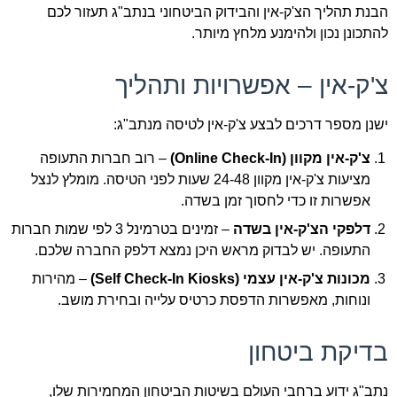
הבנת תהליך הצ'ק-אין והבידוק הביטחוני בנתב"ג תעזור לכם
להתכונן נכון ולהימנע מלחץ מיותר.
צ'ק-אין – אפשרויות ותהליך
ישנן מספר דרכים לבצע צ'ק-אין לטיסה מנתב"ג:
צ'ק-אין מקוון (Online Check-In)
– רוב חברות התעופה
מציעות צ'ק-אין מקוון 24-48 שעות לפני הטיסה. מומלץ לנצל
אפשרות זו כדי לחסוך זמן בשדה.
דלפקי הצ'ק-אין בשדה
– זמינים בטרמינל 3 לפי שמות חברות
התעופה. יש לבדוק מראש היכן נמצא דלפק החברה שלכם.
מכונות צ'ק-אין עצמי (Self Check-In Kiosks)
– מהירות
ונוחות, מאפשרות הדפסת כרטיס עלייה ובחירת מושב.
בדיקת ביטחון
נתב"ג ידוע ברחבי העולם בשיטות הביטחון המחמירות שלו,