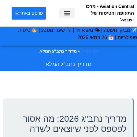
Aviation Central - מרכז
התעופה והטיסות של
פרסם באתר
ישראל
מבזקי תעופה | 🌤 מזג אוויר |
שערי מטבע |
טיסות
פופולריות |
26 במאי 2026
דף הבית
»
מדריך נתב"ג המלא
מדריך נתב"ג המלא
מדריך נתב"ג 2026: מה אסור
לפספס לפני שיוצאים לשדה