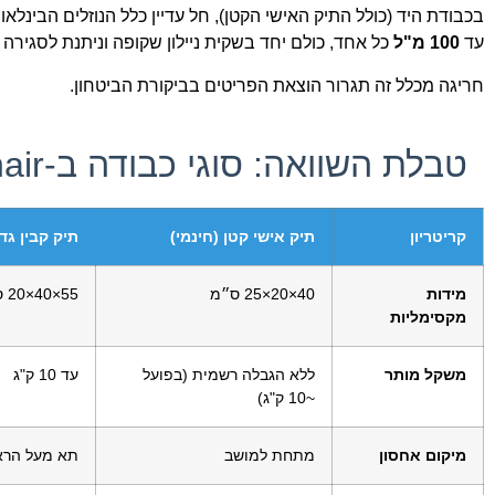
בכבודת היד (כולל התיק האישי הקטן), חל עדיין כלל הנוזלים הבינלאומ
עד
100 מ"ל
כל אחד, כולם יחד בשקית ניילון שקופה וניתנת לסגירה
חריגה מכלל זה תגרור הוצאת הפריטים בביקורת הביטחון.
טבלת השוואה: סוגי כבודה ב-Ryanair
קריטריון
תיק אישי קטן (חינמי)
תיק קבין גדול (rity
מידות
40×20×25 ס״מ
55×40×20 ס״מ
מקסימליות
משקל מותר
ללא הגבלה רשמית (בפועל
עד 10 ק"ג
~10 ק"ג)
מיקום אחסון
מתחת למושב
תא מעל הרא