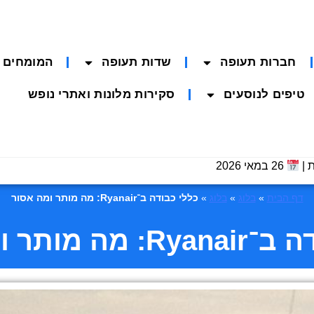
חברות תעופה
שדות תעופה
המומחים
טיפים לנוסעים
סקירות מלונות ואתרי נופש
 |
26 במאי 2026
דף הבית
»
בלוג
»
בלוג
»
כללי כבודה ב־Ryanair: מה מותר ומה אסור
 מותר ומה אסור