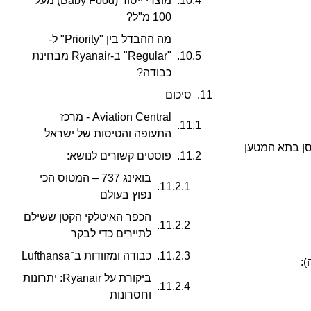
מוצרי ייסוד (Baby Food) מעל
100 מ"ל?
מה ההבדל בין "Priority" ל-
"Regular" ב-Ryanair מבחינת
כבודה?
סיכום
Aviation Central - מרכז
התעופה והטיסות של ישראל
סן בתא המטען
פוסטים קשורים לנושא:
בואינג 737 – המטוס הכי
נפוץ בעולם
הכפר האיטלקי הקטן ששילם
לתיירים כדי לבקר
כבודה ומזוודות ב־Lufthansa
ביקורת על Ryanair: יתרונות
וחסרונות