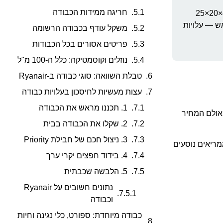
חריגה ממידות הכבודה
כללי הכבודה של Ryanair נשמרים בקפדנות ועלולים לעלות ביוקר למי שלא מתכונן מראש. כל נוסע זכאי לתיק אישי חינמי בגודל עד 40×20×25
ש — עלויות
משקל עודף בכבודה הרשומה
פריטים אסורים בכל הכבודות
נוזלים וקוסמטיקה: כלל ה-100 מ"ל
טבלת השוואה: סוגי כבודה ב-Ryanair
עצות מעשיות לחיסכון בעלויות כבודה
1. תכננו מראש את הכבודה
 אולם המחיר
2. שקלו את הכבודה בבית
3. ניצול חכם של חבילת Priority
 ממריאים נוסעים
4. בידוד חפצים יקרי ערך
5. הלבשה שכבתית
נתונים חשובים על Ryanair
וכבודה
כבודה מיוחדת: ספורט, כלי נגינה וחיות