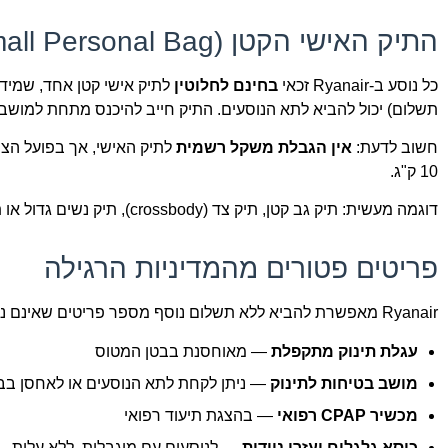
התיק האישי הקטן (Small Personal Bag)
כל נוסע ב-Ryanair זכאי
בחינם לחלוטין
לתיק אישי קטן אחד, שמידו
תשלום) יכול להביא לתא הנוסעים. התיק חייב להיכנס מתחת למוש
חשוב לדעת:
אין הגבלת משקל רשמית
לתיק האישי, אך בפועל הצו
10 ק"ג.
דוגמה מעשית: תיק גב קטן, תיק צד (crossbody), תיק נשים גדול או תיק לפטופ — כולם עשויים להתאים, בתנאי שלא חורגים מהמידות.
פריטים פטורים מהמדיניות הרגילה
Ryanair מאפשרת להביא ללא תשלום נוסף מספר פריטים שאינם נכללים במכסת הכבודה הרגילה:
עגלת תינוק מתקפלת
— מאוחסנת בבטן המטוס
מושב בטיחות לתינוק
— ניתן לקחת לתא הנוסעים או לאחסן בב
מכשיר CPAP רפואי
— בהצגת תיעוד רפואי
כיסא גלגלים ועזרי ניידות
— לנוסעים עם מוגבלות, ללא עלות