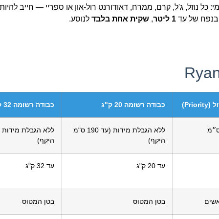
י: כל נוזל, ג'ל, קרם, ממרח, דאודורנט רול-און או ספריי — חייב להיו
 בנפח של עד
1 ליטר
,
שקית אחת בלבד
לנוסע.
Prio)
כבודה רשומה 20 ק"ג
כבודה רשומה 32 ק"ג
ללא הגבלת מידות (עד 190 ס"מ
היקף)
היקף)
עד 20 ק"ג
עד 32 ק"ג
שים
בטן המטוס
בטן המטוס