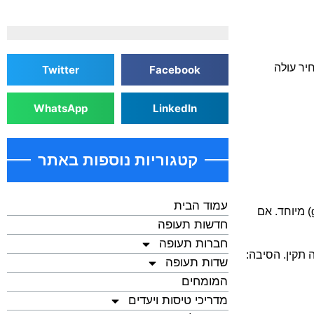
יר עולה
Twitter
Facebook
WhatsApp
LinkedIn
קטגוריות נוספות באתר
עמוד הבית
זהו אחד המקורות הנפוצים ביותר לקנסות. עובדי Ryanair ממוקמים בשערי הצ'ק-אין ולעיתים גם בשערי העלייה עם מכשיר מדידה (gauge) מיוחד. אם
חדשות תעופה
חברות תעופה
-45 יורו — למרות שהמשקל היה תקין. הסיבה:
שדות תעופה
המומחים
מדריכי טיסות ויעדים