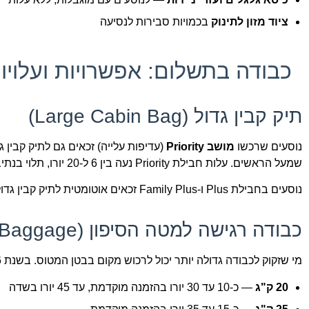
ציוד מזון לתינוק
בכמויות סבירות לנסיעה
כבודה בתשלום: אפשרויות ועלויות ע
תיק קבין גדול (Large Cabin Bag)
נוסעים שרכשו
מושב Priority
(עדיפות עלייה) זכאים גם לתיק קבין 
שמעל הראשים. עלות חבילת Priority נעה בין 6 ל-20 יורו, תלוי בנתיב ובמועד ההזמנה.
נוסעים בחבילת Plus ו-Family Plus זכאים אוטומטית לתיק קבין גדול ולכבודה נוספת במחיר הכולל.
כבודה רגישה למטה הסיפון (Checked Baggage)
מי שזקוק לכבודה גדולה יותר יכול לרכוש מקום בבטן המטוס. בשנת 2026 התעריפים העדכניים הם (ממוצע, המחיר משתנה לפי נתיב ועונה):
20 ק"ג
— כ-10 עד 30 יורו בהזמנה מוקדמת, עד 45 יורו בשדה