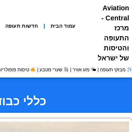
Aviation
Central -
עמוד הבית
חדשות תעופה
מרכז
התעופה
והטיסות
של ישראל
מבזקי תעופה | 🌤 מזג אוויר |
שערי מטבע |
טיסות פופולריות
כללי כבודה ב־Ryanair: מה