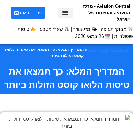
Aviation Central - מרכז
התעופה והטיסות של
פרסם באתר
ישראל
מבזקי תעופה | 🌤 מזג אוויר |
שערי מטבע |
טיסות
פופולריות |
26 במאי 2026
דף הבית
»
בלוג
»
בלוג
»
המדריך המלא: כך תמצאו את טיסות הלואו
קוסט הזולות ביותר
המדריך המלא: כך תמצאו את
טיסות הלואו קוסט הזולות ביותר