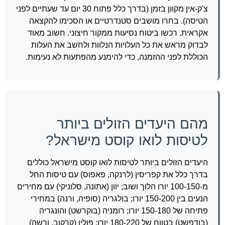
צ'ק-אין מקוון בזמן (בדרך כלל פתוח 30 יום עד שעתיים לפני
הטיסה). בחרו מושבים סטנדרטיים או הסכימו להקצאה
אקראית. רכשו ביטוח נסיעות ממקור חיצוני. חשוב מאוד
לבדוק מראש את כל העלויות הנלוות ולחשב את העלות
הכוללת לפני ההזמנה, כדי להימנע מהפתעות לא נעימות.
מהם היעדים הזולים ביותר
לטיסות לואו קוסט מישראל?
היעדים הזולים ביותר לטיסות לואו קוסט מישראל כוללים
בדרך כלל את קפריסין (לרנקה, פאפוס) עם טיסות החל
מ-100-150 יורו הלוך ושוב; יוון (אתונה, סלוניקי) עם מחירים
הנעים בין 150-200 יורו; בולגריה (סופיה, ורנה) במחירי
פתיחה של 150-180 יורו; רומניה (בוקרשט) והונגריה
(בודפשט) בטווח של 180-220 יורו; פולין (קרקוב, ורשה)