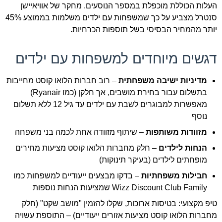
העלות הכוללת מוכפלת במספר הנוסעים. מחקר של אוויאיישן
סנטרל מצביע על כך שמשפחות עם ילדים משלמות בממוצע 45%
יותר מהמחיר הבסיסי בשל תוספות הכרחיות.
דגשים מיוחדים למשפחות עם ילדים
מדיניות ישיבה משפחתית
– רוב חברות הלואו קוסט מחייבות
בתשלום עבור בחירת מושבים, אך חלקן (כמו Ryanair)
מאפשרות למבוגרים לשבת עם ילדים עד גיל 12 ללא תשלום
נוסף
מזוודות משותפות
– שיתוף מזוודה אחת לכמה בני משפחה
הנחות לילדים
– חלק מחברות הלואו קוסט מציעות מחירים
מופחתים לילדים (בעיקר תינוקות)
חבילות משפחתיות
– בדקו מבצעים ייעודיים למשפחות כמו
Wizz Discount Club Family שמציעות הנחות נוספות
טיפ מקצועי: בטיסות ארוכות, שקלו להזמין "מושב שקט" (חלק
מחברות הלואו קוסט מציעות אזורים ייעודיים) – התוספת עשויה