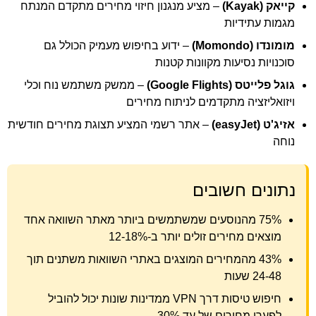
קייאק (Kayak)
– מציע מנגנון חיזוי מחירים מתקדם המנתח
מגמות עתידיות
מומונדו (Momondo)
– ידוע בחיפוש מעמיק הכולל גם
סוכנויות נסיעות מקוונות קטנות
גוגל פלייטס (Google Flights)
– ממשק משתמש נוח וכלי
ויזואליזציה מתקדמים לניתוח מחירים
אזיג'ט (easyJet)
– אתר רשמי המציע תצוגת מחירים חודשית
נוחה
נתונים חשובים
75% מהנוסעים שמשתמשים ביותר מאתר השוואה אחד
מוצאים מחירים זולים יותר ב-12-18%
43% מהמחירים המוצגים באתרי השוואות משתנים תוך
24-48 שעות
חיפוש טיסות דרך VPN ממדינות שונות יכול להוביל
לפערי מחירים של עד 30%