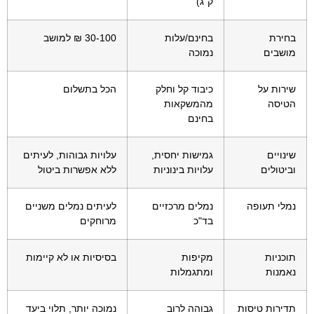
ק"ג)
בחירת
בחינם/עלות
30-100 ₪ למושב
מושבים
נמוכה
שירות על
כיבוד קל וחלק
הכל בתשלום
הטיסה
מהמשקאות
בחינם
שינויים
גמישות יחסית,
עלויות גבוהות, לעיתים
וביטולים
עלויות בינוניות
ללא אפשרות ביטול
נמלי תעופה
נמלים מרכזיים
לעיתים נמלים משניים
בד"כ
מרוחקים
תוכניות
מקיפות
בסיסיות או לא קיימות
נאמנות
ומתגמלות
תדירות טיסות
גבוהה לרוב
נמוכה יותר, תלוי ביעד