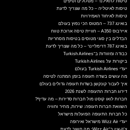
טיסות לתאילנד – מסלולים וטיפים
טיסות לאיטליה – כל מה שצריך לדעת
טיסות לאיחוד האמירויות
בואינג 737 – המטוס הכי נפוץ בעולם
איירבוס A350 – חוויית טיסה ארוכת טווח
הבדלים בין סוגי מטוסים בטיסות מסחריות
בואינג 787 דרימליינר – כל מה שצריך לדעת
כבודה ומזוודות ב־Turkish Airlines
ביקורות על Turkish Airlines
יעדי Turkish Airlines בעולם
מה עושים בשדה תעופה בזמן המתנה לטיסה
איך לעבור קונקשן בשדות תעופה גדולים בעולם
דירוג חברות התעופה לשנת 2026
חברות לואו קוסט מול חברות סדירות – מה עדיף?
השוואת חברות תעופה: שירות, מחיר וחוויה
כל חברות התעופה הפועלות מישראל
יעדי Wizz Air מישראל ואירופה
צ'ק-אין ב־Wizz Air: מה חשוב לדעת