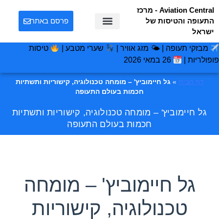
Aviation Central - מרכז
התעופה והטיסות של
פרסם באתר
ישראל
מבזקי תעופה | 🌤 מזג אוויר |
שערי מטבע |
טיסות
פופולריות |
26 במאי 2026
דף הבית
»
גל חיימוביץ' – מומחה טכנולוגיה, קישוריות ותשתיות
חכמות בעולם התעופה
גל חיימוביץ' – מומחה טכנולוגיה, קישוריות ותשתיות
חכמות בעולם התעופה
גל חיימוביץ' – מומחה
טכנולוגיה, קישוריות